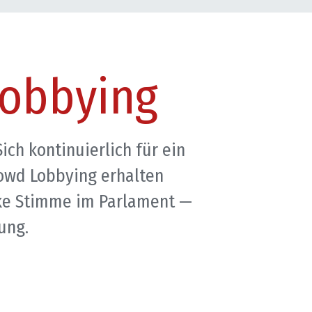
Lobbying
ch kontinuierlich für ein 
owd Lobbying erhalten 
rke Stimme im Parlament — 
ung.