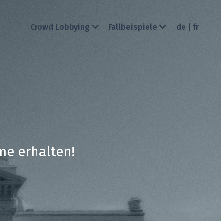
de | fr
Crowd Lobbying
Fallbeispiele
me erhalten!